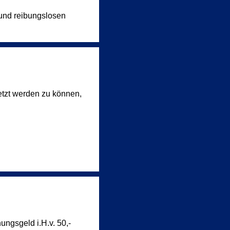
 und reibungslosen
etzt werden zu können,
ungsgeld i.H.v. 50,-