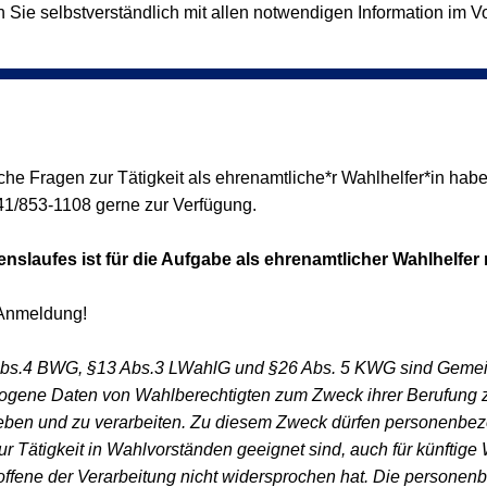
e selbstverständlich mit allen notwendigen Information im Vor
sche Fragen zur Tätigkeit als ehrenamtliche*r Wahlhelfer*in habe
241/853-1108 gerne zur Verfügung.
nslaufes ist für die Aufgabe als ehrenamtlicher Wahlhelfer 
 Anmeldung!
s.4 BWG, §13 Abs.3 LWahlG und §26 Abs. 5 KWG sind Geme
ogene Daten von Wahlberechtigten zum Zweck ihrer Berufung z
eben und zu verarbeiten. Zu diesem Zweck dürfen personenbe
ur Tätigkeit in Wahlvorständen geeignet sind, auch für künftige
roffene der Verarbeitung nicht widersprochen hat. Die persone