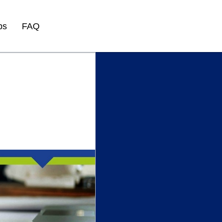
ps
FAQ